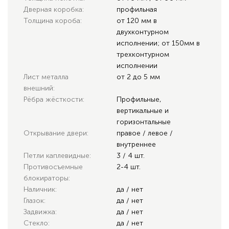
Дверная коробка:
профильная
Толщина короба:
от 120 мм в
двухконтурном
исполнении; от 150мм в
трехконтурном
исполнении
Лист металла
от 2 до 5 мм
внешний:
Рёбра жёсткости:
Профильные,
вертикальные и
горизонтальные
Открывание двери:
правое / левое /
внутреннее
Петли каплевидные:
3 / 4 шт.
Противосъемные
2-4 шт.
блокираторы:
Наличник:
да / нет
Глазок:
да / нет
Задвижка:
да / нет
Стекло:
да / нет