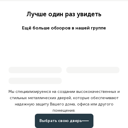
Лучше один раз увидеть
Ещё больше обзоров в нашей группе
Смотреть обзор
Смотреть обзор
Дверь в каталоге
Смотреть обзор
Дверь в каталоге
Дверь в каталоге
Мы специализируемся на создании высококачественных и
стильных металлических дверей,
которые обеспечивают
надежную защиту Вашего дома, офиса или другого
помещения.
Выбрать свою дверь