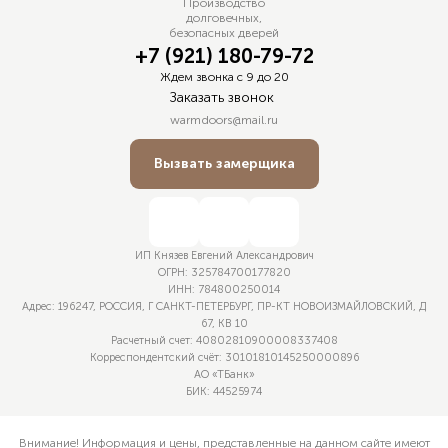
Производство
долговечных,
безопасных дверей
+7 (921) 180-79-72
Ждем звонка с 9 до 20
Заказать звонок
warmdoors@mail.ru
Вызвать замерщика
ИП Князев Евгений Александрович
ОГРН: 325 784 700 177 820
ИНН: 784 800 250 014
Адрес: 196247, РОССИЯ, Г САНКТ-ПЕТЕРБУРГ, ПР-КТ НОВОИЗМАЙЛОВСКИЙ, Д
67, КВ 10
Расчетный счет: 40 802 810 900 008 337 408
Корреспондентский счёт: 30 101 810 145 250 000 896
АО «ТБанк»
БИК: 44 525 974
Внимание! Информация и цены, представленные на данном сайте имеют