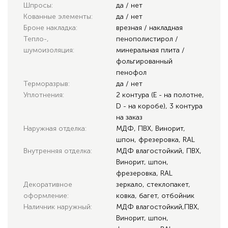
Шпросы:
да / нет
Кованные элементы:
да / нет
Броне накладка:
врезная / накладная
Тепло-,
пенополистирол /
шумоизоляция:
минеральная плита /
фольгированный
пенофол
Терморазрыв:
да / нет
Уплотнения:
2 контура (E - на полотне,
D - на коробе), 3 контура
на заказ
Наружная отделка:
МДФ, ПВХ, Винорит,
шпон, фрезеровка, RAL
Внутренняя отделка:
МДФ влагостойкий, ПВХ,
Винорит, шпон,
фрезеровка, RAL
Декоративное
зеркало, стеклопакет,
оформление:
ковка, багет, отбойник
Наличник наружный:
МДФ влагостойкий,ПВХ,
Винорит, шпон,