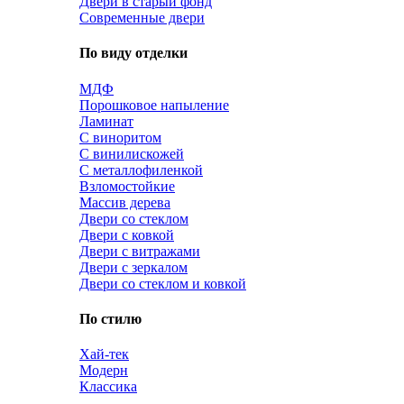
Двери в старый фонд
Современные двери
По виду отделки
МДФ
Порошковое напыление
Ламинат
С виноритом
С винилискожей
С металлофиленкой
Взломостойкие
Массив дерева
Двери со стеклом
Двери с ковкой
Двери с витражами
Двери с зеркалом
Двери со стеклом и ковкой
По стилю
Хай-тек
Модерн
Классика