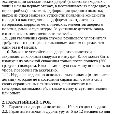
эксплуатации металлических дверей (в качестве входных с
улицы или на первых этажах, в неотапливаемых подъездах, в
новостройках) возможны: деформация дверного полотна;
выход из строя замковых устройств; появление конденсата
(наледи) и как следствие — деформация отделочных
материалов, коррозия металлических элементов дверного
полотна, рамы и фурнитуры. За указанные дефекты завод-
изготовитель ответственности не несёт.
1.9. Для увеличения срока службы резинового уплотнителя
требуется его протирка силиконовым маслом не реже, чем
один раз в 4 месяца.
1.10. Замковые устройства на двери открываются и
закрываются ключами снаружи и изнутри. Ключ может быть
извлечен из замочной скважины только после полного (360
градусов) поворота. Ключ в замочную скважину вставлять до
упора, поворачивать аккуратно.
1.11. Изделие не должно использоваться лицами (в том числе
детьми), которые не в состоянии справиться с ним в силу
своих ограниченных физических, психических или
сенсорных возможностей, а также в силу отсутствия знания
или опыта.
2. ГАРАНТИЙНЫЙ СРОК
2.1. Гарантия на дверной полотно — 10 лет со дня продажи.
2.2. Гарантия на замки и фурнитуру от 6 до 12 месяцев со дня