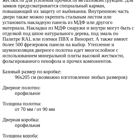
жесткости для усиления прочности металлоконструкции. Для
замков предусматривается специальный карман,
повышающий их защиту от выбивания. Внутреннюю часть
двери также можно укрепить стальным листом или
установить накладную панель из МДФ или другого
материала. Накладки из МДФ снаружи и внутри могут быть с
отделкой под шпон натурального дерева, под эмаль по
Палитре RAL или пленки ПВХ и Винорит. А также имеют
более 500 фрезеровок панели на выбор. Утепление и
шумоизоляция дверного полотна идет многослойное с
использованием минеральной плиты высокой жесткости,
фольгированного пенофола и прочих компонентов.
Базовый размер по коробке:
96х205 см (возможно изготовление любых размеров)
Дверное полотно:
профильное
Толщина полотна:
от 70 мм / от 90 мм
Дверная коробка:
профильная
Толщина короба: