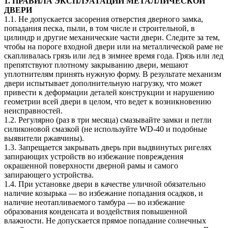
1. ПРАВИЛА ЭКСПЛУАТАЦИИ МЕТАЛЛИЧЕСКОЙ
ДВЕРИ
1.1. Не допускается засорения отверстия дверного замка,
попадания песка, пыли, в том числе и строительной, в
цилиндр и другие механические части двери. Следите за тем,
чтобы на пороге входной двери или на металлической раме не
скапливалась грязь или лед в зимнее время года. Грязь или лед
препятствуют плотному закрыванию двери, мешают
уплотнителям принять нужную форму. В результате механизм
двери испытывает дополнительную нагрузку, что может
привести к деформации деталей конструкции и нарушению
геометрии всей двери в целом, что ведет к возникновению
неисправностей.
1.2. Регулярно (раз в три месяца) смазывайте замки и петли
силиконовой смазкой (не используйте WD-40 и подобные
выявители ржавчины).
1.3. Запрещается закрывать дверь при выдвинутых ригелях
запирающих устройств во избежание повреждения
окрашенной поверхности дверной рамы и самого
запирающего устройства.
1.4. При установке двери в качестве уличной обязательно
наличие козырька — во избежание попадания осадков, и
наличие неотапливаемого тамбура — во избежание
образования конденсата и воздействия повышенной
влажности. Не допускается прямое попадание солнечных