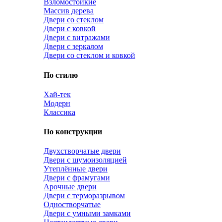
Взломостойкие
Массив дерева
Двери со стеклом
Двери с ковкой
Двери с витражами
Двери с зеркалом
Двери со стеклом и ковкой
По стилю
Хай-тек
Модерн
Классика
По конструкции
Двухстворчатые двери
Двери с шумоизоляцией
Утеплённые двери
Двери с фрамугами
Арочные двери
Двери с терморазрывом
Одностворчатые
Двери с умными замками