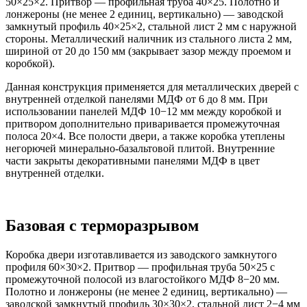
50×25×2. Притвор — профильная труба 40×25. Полотно и
лонжероны (не менее 2 единиц, вертикально) — заводской
замкнутый профиль 40×25×2, стальной лист 2 мм с наружной
стороны. Металлический наличник из стального листа 2 мм,
шириной от 20 до 150 мм (закрывает зазор между проемом и
коробкой).
Данная конструкция применяется для металлических дверей с
внутренней отделкой панелями МДФ от 6 до 8 мм. При
использовании панелей МДФ 10−12 мм между коробкой и
притвором дополнительно приваривается промежуточная
полоса 20×4. Все полости двери, а также коробка утеплены
негорючей минерально-базальтовой плитой. Внутренние
части закрыты декоративными панелями МДФ в цвет
внутренней отделки.
Базовая с терморазрывом
Коробка двери изготавливается из заводского замкнутого
профиля 60×30×2. Притвор — профильная труба 50×25 с
промежуточной полосой из влагостойкого МДФ 8−20 мм.
Полотно и лонжероны (не менее 2 единиц, вертикально) —
заводской замкнутый профиль 30×30×2, стальной лист 2−4 мм