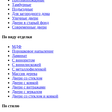
Противопожарные
Тамбурные
Подъездные
Для загородного дома
Уличные двери
Двери в старый фонд
Современные двери
По виду отделки
МДФ
Порошковое напыление
Ламинат
С виноритом
С винилискожей
С металлофиленкой
Массив дерева
Двери со стеклом
Двери с ковкой
Двери с витражами
Двери с зеркалом
Двери со стеклом и ковкой
По стилю