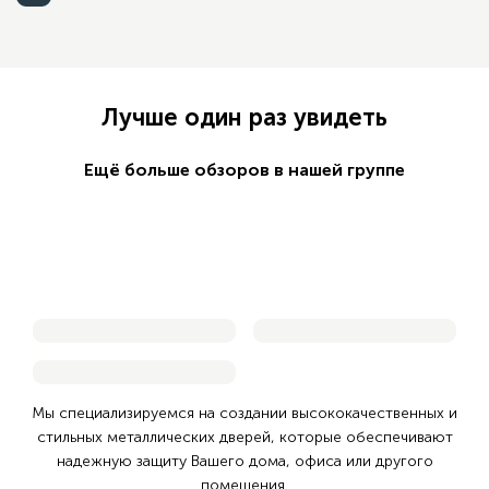
Лучше один раз увидеть
Ещё больше обзоров в нашей группе
Смотреть обзор
Смотреть обзор
Дверь в каталоге
Смотреть обзор
Дверь в каталоге
Дверь в каталоге
Мы специализируемся на создании высококачественных и
стильных металлических дверей,
которые обеспечивают
надежную защиту Вашего дома, офиса или другого
помещения.