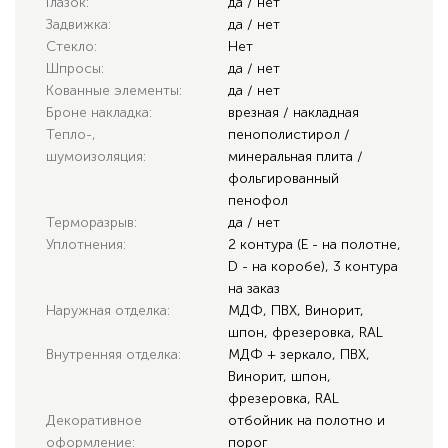
Глазок:
да / нет
Задвижка:
да / нет
Стекло:
Нет
Шпросы:
да / нет
Кованные элементы:
да / нет
Броне накладка:
врезная / накладная
Тепло-,
пенополистирол /
шумоизоляция:
минеральная плита /
фольгированный
пенофол
Терморазрыв:
да / нет
Уплотнения:
2 контура (E - на полотне,
D - на коробе), 3 контура
на заказ
Наружная отделка:
МДФ, ПВХ, Винорит,
шпон, фрезеровка, RAL
Внутренняя отделка:
МДФ + зеркало, ПВХ,
Винорит, шпон,
фрезеровка, RAL
Декоративное
отбойник на полотно и
оформление:
порог