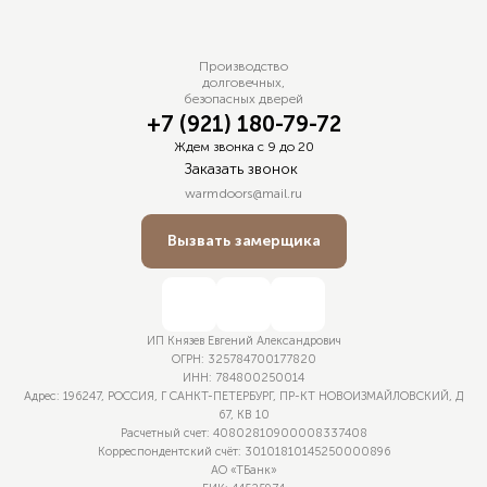
Производство
долговечных,
безопасных дверей
+7 (921) 180-79-72
Ждем звонка с 9 до 20
Заказать звонок
warmdoors@mail.ru
Вызвать замерщика
ИП Князев Евгений Александрович
ОГРН: 325 784 700 177 820
ИНН: 784 800 250 014
Адрес: 196247, РОССИЯ, Г САНКТ-ПЕТЕРБУРГ, ПР-КТ НОВОИЗМАЙЛОВСКИЙ, Д
67, КВ 10
Расчетный счет: 40 802 810 900 008 337 408
Корреспондентский счёт: 30 101 810 145 250 000 896
АО «ТБанк»