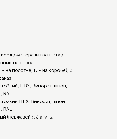
ирол / минеральная плита /
анный пенофол
E - на полотне, D - на коробе), 3
заказ
тойкий, ПВХ, Винорит, шпон,
, RAL
тойкий,ПВХ, Винорит, шпон,
, RAL
ый (нержавейка/латунь)