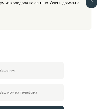
шум из коридора не слышно. Очень довольна
Выб
сто
18 