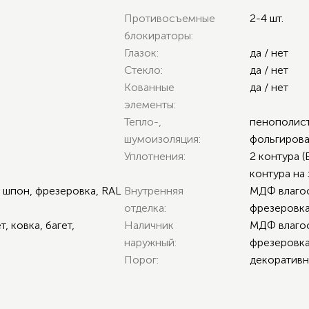
Противосъемные
2-4 шт.
блокираторы:
Глазок:
да / нет
Стекло:
да / нет
Кованные
да / нет
элементы:
Тепло-,
пенополист
шумоизоляция:
фольгиров
Уплотнения:
2 контура (
контура на 
 шпон, фрезеровка, RAL
Внутренняя
МДФ влагос
отделка:
фрезеровка
, ковка, багет,
Наличник
МДФ влагос
наружный:
фрезеровка
Порог:
декоративн