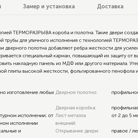
я
Замер и установка
Доставка
логией ТЕРМОРАЗРЫВА короба и полотна. Такие двери созда
й трубы для уличного исполнения с технологией ТЕРМОРАЗ
три дверного полотна добавляют ребра жесткости для усил
атривается специальный карман, повышающий их защиту от в
овить накладную панель из МДФ или другого материала. Уте
ой плиты высокой жесткости, фольгированного пенофола и
жно изготовление любых
Дверное полотно:
профильно
Дверная коробка:
профильна
нтурном исполнении; от
Лист металла
от 2 до 5 м
рном исполнении
внешний:
кальные и
Открывание двери:
правое / ле