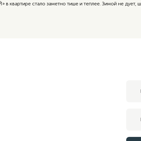
в квартире стало заметно тише и теплее. Зимой не дует, 
ция?
!
в ближайшее время