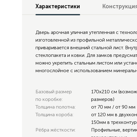
Характеристики
Конструкци
Дверь арочная уличная утепленная с техно
изготовленной из профильной металлическо
приваривается внешний стальной лист. Вну
стеклопакета и ковки. Для замков предусм
можно укрепить стальным листом или устан
многослойное с использованием минеральн
Базовый размер
170х210 см (возмо
по коробке:
размеров)
Толщина полотна:
от 70 мм / от 90 мм
Толщина короба:
от 120 мм в двухко
150мм в трехконту
Рёбра жёсткости:
Профильные, верти